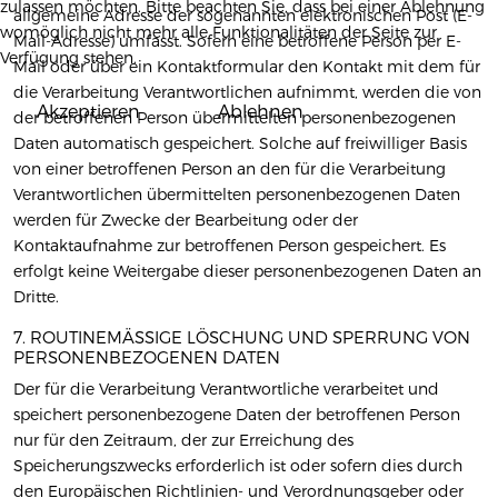
zulassen möchten. Bitte beachten Sie, dass bei einer Ablehnung
allgemeine Adresse der sogenannten elektronischen Post (E-
womöglich nicht mehr alle Funktionalitäten der Seite zur
Mail-Adresse) umfasst. Sofern eine betroffene Person per E-
Verfügung stehen.
Mail oder über ein Kontaktformular den Kontakt mit dem für
die Verarbeitung Verantwortlichen aufnimmt, werden die von
Akzeptieren
Ablehnen
der betroffenen Person übermittelten personenbezogenen
Daten automatisch gespeichert. Solche auf freiwilliger Basis
von einer betroffenen Person an den für die Verarbeitung
Verantwortlichen übermittelten personenbezogenen Daten
werden für Zwecke der Bearbeitung oder der
Kontaktaufnahme zur betroffenen Person gespeichert. Es
erfolgt keine Weitergabe dieser personenbezogenen Daten an
Dritte.
7. ROUTINEMÄSSIGE LÖSCHUNG UND SPERRUNG VON P
ERSONENBEZOGENEN DATEN
Der für die Verarbeitung Verantwortliche verarbeitet und
speichert personenbezogene Daten der betroffenen Person
nur für den Zeitraum, der zur Erreichung des
Speicherungszwecks erforderlich ist oder sofern dies durch
den Europäischen Richtlinien- und Verordnungsgeber oder