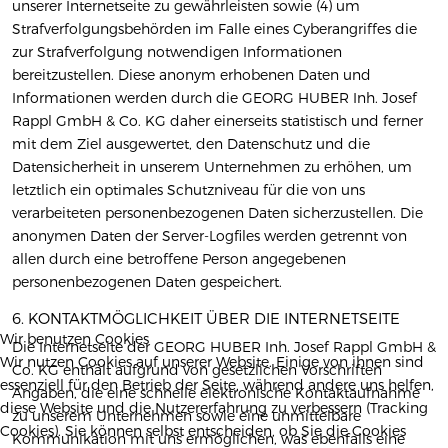
unserer Internetseite zu gewährleisten sowie (4) um
Strafverfolgungsbehörden im Falle eines Cyberangriffes die
zur Strafverfolgung notwendigen Informationen
bereitzustellen. Diese anonym erhobenen Daten und
Informationen werden durch die GEORG HUBER Inh. Josef
Rappl GmbH & Co. KG daher einerseits statistisch und ferner
mit dem Ziel ausgewertet, den Datenschutz und die
Datensicherheit in unserem Unternehmen zu erhöhen, um
letztlich ein optimales Schutzniveau für die von uns
verarbeiteten personenbezogenen Daten sicherzustellen. Die
anonymen Daten der Server-Logfiles werden getrennt von
allen durch eine betroffene Person angegebenen
personenbezogenen Daten gespeichert.
6. KONTAKTMÖGLICHKEIT ÜBER DIE INTERNETSEITE
Wir benutzen Cookies
Die Internetseite der GEORG HUBER Inh. Josef Rappl GmbH &
Wir nutzen Cookies auf unserer Website. Einige von ihnen sind
Co. KG enthält aufgrund von gesetzlichen Vorschriften
essenziell für den Betrieb der Seite, während andere uns helfen,
Angaben, die eine schnelle elektronische Kontaktaufnahme
diese Website und die Nutzererfahrung zu verbessern (Tracking
zu unserem Unternehmen sowie eine unmittelbare
Cookies). Sie können selbst entscheiden, ob Sie die Cookies
Kommunikation mit uns ermöglichen, was ebenfalls eine